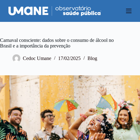
P
u
l
a
r
p
a
Carnaval consciente: dados sobre o consumo de álcool no
r
Brasil e a importância da prevenção
a
o
Cedoc Umane
17/02/2025
Blog
c
o
n
t
e
ú
d
o