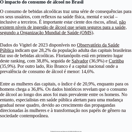
O impacto do consumo de álcool no Brasil
O consumo de bebidas alcoólicas traz uma série de consequências para
os seus usuários, com reflexos na saúde física, mental e social –
inclusive a terceiros. É importante estar ciente dos riscos, afinal,
não
existem níveis de ingestão de álcool que sejam seguros para a saúde,
segundo a Organização Mundial de Saúde (OMS)
.
Dados do Vigitel de 2023 disponíveis no
Observatório da Saúde
Pública
indicam que 28,2% da população adulta das capitais brasileiras
faz uso de bebidas alcoólicas. Florianópolis está em primeiro lugar
deste ranking, com 38,8%, seguida de
Salvador
(36,9%) e
Curitiba
(35,9%). Por outro lado, Rio Branco é a capital nacional onde a
prevalência de consumo de álcool é menor: 14,6%.
Entre as mulheres das capitais, o índice é de 20,9%, enquanto para os
homens chega a 36,8%. Os dados históricos revelam que o consumo
de álcool ao longo dos anos foi mais prevalente entre os homens. No
entanto, especialistas em saúde pública alertam para uma mudança
gradual nesse quadro, devido ao crescimento das propagandas
direcionadas às mulheres e à transformação nos papéis de gênero na
sociedade contemporânea.