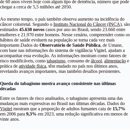
de 60 anos vivem hoje com algum tipo de demência, número que pode
chegar a cerca de 5,5 milhões até 2050.
Ao mesmo tempo, o país também observa aumento na incidência do
câncer colorretal. Segundo o
Instituto Nacional do Câncer (INCA)
, são
estimados
45.630 novos
casos por ano no Brasil, sendo 23.660 entre
mulheres e 21.970 entre homens. Nesse cenário, compreender como os
hábitos de saúde evoluem na população se torna cada vez mais
importante.Dados do
Observatório de Saúde Pública
, de Umane,
com base nas informações do sistema de vigilância Vigitel, ajudam a
acompanhar essa evolução. As informações mostram como fatores de
risco modificáveis, como
tabagismo
, consumo de
álcool
,
alimentação
e
prática de
atividade física
, têm mudado no país nos últimos anos,
revelando avanços importantes, mas também desafios persistentes.
Queda do tabagismo mostra avanço consistente nas últimas
décadas
Entre os fatores de risco analisados, o tabagismo apresenta uma das
mudanças mais expressivas no Brasil nas últimas décadas. Dados do
Vigitel
mostram que a proporção de adultos fumantes caiu de
15,7%
em 2006 para
9,3%
em 2023, uma redução significativa em menos de
vinte anos.