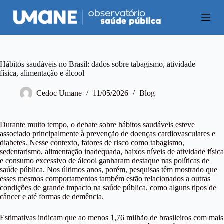
P
u
l
a
r
p
a
Hábitos saudáveis no Brasil: dados sobre tabagismo, atividade
r
física, alimentação e álcool
a
o
Cedoc Umane
11/05/2026
Blog
c
o
n
Durante muito tempo, o debate sobre hábitos saudáveis esteve
t
associado principalmente à prevenção de doenças cardiovasculares e
e
diabetes. Nesse contexto, fatores de risco como tabagismo,
ú
sedentarismo, alimentação inadequada, baixos níveis de atividade física
d
e consumo excessivo de álcool ganharam destaque nas políticas de
o
saúde pública. Nos últimos anos, porém, pesquisas têm mostrado que
esses mesmos comportamentos também estão relacionados a outras
condições de grande impacto na saúde pública, como alguns tipos de
câncer e até formas de demência.
Estimativas indicam que ao menos
1,76 milhão de brasileiros
com mais