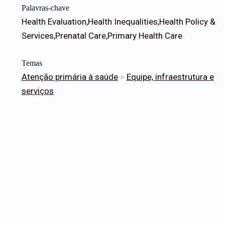
Palavras-chave
Health Evaluation,Health Inequalities,Health Policy &
Services,Prenatal Care,Primary Health Care
Temas
Atenção primária à saúde
>
Equipe, infraestrutura e
serviços