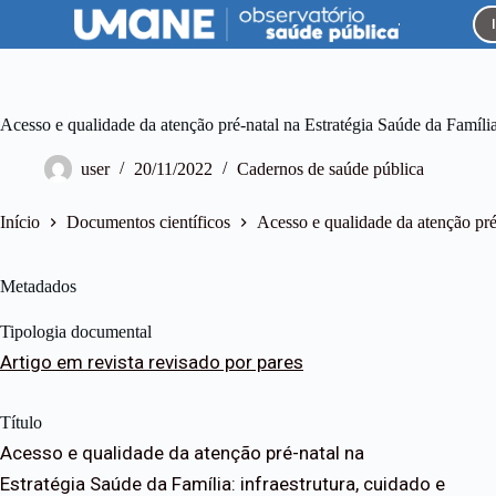
P
u
l
a
r
p
Acesso e qualidade da atenção pré-natal na Estratégia Saúde da Família:
a
r
user
20/11/2022
Cadernos de saúde pública
a
o
c
Início
Documentos científicos
Acesso e qualidade da atenção pré-
o
n
t
Metadados
e
ú
Tipologia documental
d
o
Artigo em revista revisado por pares
Título
Acesso e qualidade da atenção pré-natal na
Estratégia Saúde da Família: infraestrutura, cuidado e