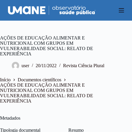
P
u
l
a
r
p
a
AÇÕES DE EDUCAÇÃO ALIMENTAR E
r
NUTRICIONAL COM GRUPOS EM
a
VULNERABILIDADE SOCIAL: RELATO DE
o
EXPERIÊNCIA
c
o
user
20/11/2022
Revista Ciência Plural
n
t
e
Início
Documentos científicos
ú
AÇÕES DE EDUCAÇÃO ALIMENTAR E
d
NUTRICIONAL COM GRUPOS EM
o
VULNERABILIDADE SOCIAL: RELATO DE
EXPERIÊNCIA
Metadados
Tipologia documental
Resumo