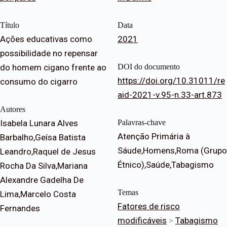
Título
Data
Ações educativas como
2021
possibilidade no repensar
do homem cigano frente ao
DOI do documento
https://doi.org/10.31011/re
consumo do cigarro
aid-2021-v.95-n.33-art.873
Autores
Isabela Lunara Alves
Palavras-chave
Atenção Primária à
Barbalho,Geísa Batista
Sáude,Homens,Roma (Grupo
Leandro,Raquel de Jesus
Étnico),Saúde,Tabagismo
Rocha Da Silva,Mariana
Alexandre Gadelha De
Temas
Lima,Marcelo Costa
Fatores de risco
Fernandes
modificáveis
>
Tabagismo