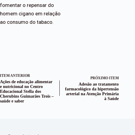
fomentar o repensar do
homem cigano em relação
ao consumo do tabaco.
ITEM ANTERIOR
PRÓXIMO ITEM
Ações de educação alimentar
Adesão ao tratamento
e nutricional no Centro
farmacológico da hipertensão
Educacional Stella dos
arterial na Atenção Primária
Cherubins Guimarães Trois –
à Saúde
saúde e saber