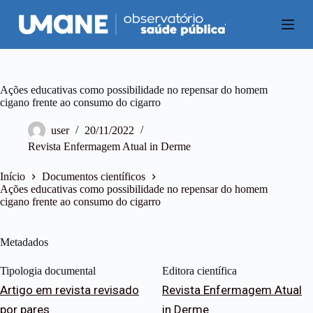
P
u
l
a
r
p
a
Ações educativas como possibilidade no repensar do homem
r
cigano frente ao consumo do cigarro
a
o
user
20/11/2022
c
Revista Enfermagem Atual in Derme
o
n
t
Início
Documentos científicos
e
Ações educativas como possibilidade no repensar do homem
ú
cigano frente ao consumo do cigarro
d
o
Metadados
Tipologia documental
Editora científica
Artigo em revista revisado
Revista Enfermagem Atual
por pares
in Derme