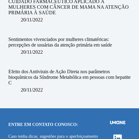
CUIDADO FARMACÊUTICO APLICADO À
MULHERES COM CÂNCER DE MAMA NA ATENÇÃO
PRIMÁRIA À SAÚDE
20/11/2022
Sentimentos vivenciados por mulheres climatéricas:
percepções de usuárias da atenção primária em saúde
20/11/2022
Efeito dos Antivirais de Ação Direta nos parâmetros
bioquímicos da Síndrome Metabólica em pessoas com hepatite
C
20/11/2022
ENTRE EM CONTATO CONOSCO:
Linke
Caso tenha dicas, sugestões para o aperfeiçoamento