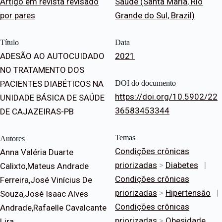
Artigo em revista revisado
Saúde (Santa Maria, Rio
por pares
Grande do Sul, Brazil)
Título
Data
ADESÃO AO AUTOCUIDADO
2021
NO TRATAMENTO DOS
PACIENTES DIABÉTICOS NA
DOI do documento
https://doi.org/10.5902/22
UNIDADE BÁSICA DE SAÚDE
36583453344
DE CAJAZEIRAS-PB
Temas
Autores
Condições crônicas
Anna Valéria Duarte
priorizadas
>
Diabetes
|
Calixto,Mateus Andrade
Condições crônicas
Ferreira,José Vinícius De
priorizadas
>
Hipertensão
|
Souza,José Isaac Alves
Condições crônicas
Andrade,Rafaelle Cavalcante
priorizadas
>
Obesidade
Lira