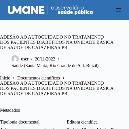
P
u
l
a
r
p
a
ADESÃO AO AUTOCUIDADO NO TRATAMENTO
r
DOS PACIENTES DIABÉTICOS NA UNIDADE BÁSICA
a
DE SAÚDE DE CAJAZEIRAS-PB
o
c
user
20/11/2022
o
Saúde (Santa Maria, Rio Grande do Sul, Brazil)
n
t
e
Início
Documentos científicos
ú
ADESÃO AO AUTOCUIDADO NO TRATAMENTO
d
DOS PACIENTES DIABÉTICOS NA UNIDADE BÁSICA
o
DE SAÚDE DE CAJAZEIRAS-PB
Metadados
Tipologia documental
Editora científica