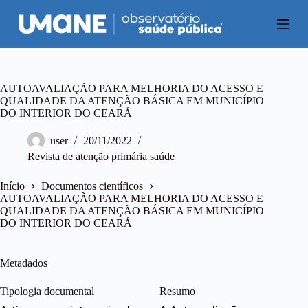
P
u
l
a
r
p
a
AUTOAVALIAÇÃO PARA MELHORIA DO ACESSO E
r
QUALIDADE DA ATENÇÃO BÁSICA EM MUNICÍPIO
a
DO INTERIOR DO CEARÁ
o
c
user
20/11/2022
o
Revista de atenção primária saúde
n
t
e
Início
Documentos científicos
ú
AUTOAVALIAÇÃO PARA MELHORIA DO ACESSO E
d
QUALIDADE DA ATENÇÃO BÁSICA EM MUNICÍPIO
o
DO INTERIOR DO CEARÁ
Metadados
Tipologia documental
Resumo