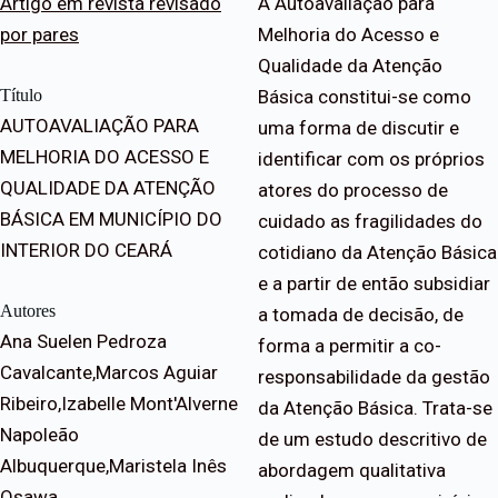
Artigo em revista revisado
A Autoavaliação para
por pares
Melhoria do Acesso e
Qualidade da Atenção
Título
Básica constitui-se como
AUTOAVALIAÇÃO PARA
uma forma de discutir e
MELHORIA DO ACESSO E
identificar com os próprios
QUALIDADE DA ATENÇÃO
atores do processo de
BÁSICA EM MUNICÍPIO DO
cuidado as fragilidades do
INTERIOR DO CEARÁ
cotidiano da Atenção Básica
e a partir de então subsidiar
Autores
a tomada de decisão, de
Ana Suelen Pedroza
forma a permitir a co-
Cavalcante,Marcos Aguiar
responsabilidade da gestão
Ribeiro,Izabelle Mont'Alverne
da Atenção Básica. Trata-se
Napoleão
de um estudo descritivo de
Albuquerque,Maristela Inês
abordagem qualitativa
Osawa