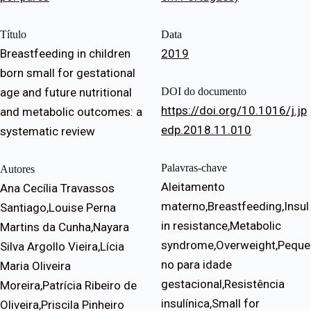
Título
Data
Breastfeeding in children
2019
born small for gestational
age and future nutritional
DOI do documento
https://doi.org/10.1016/j.jp
and metabolic outcomes: a
edp.2018.11.010
systematic review
Palavras-chave
Autores
Aleitamento
Ana Cecília Travassos
materno,Breastfeeding,Insul
Santiago,Louise Perna
in resistance,Metabolic
Martins da Cunha,Nayara
syndrome,Overweight,Peque
Silva Argollo Vieira,Lícia
no para idade
Maria Oliveira
gestacional,Resistência
Moreira,Patrícia Ribeiro de
insulínica,Small for
Oliveira,Priscila Pinheiro