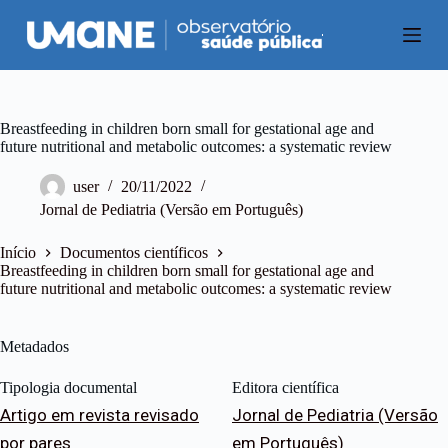
P
u
l
a
r
p
a
Breastfeeding in children born small for gestational age and
r
future nutritional and metabolic outcomes: a systematic review
a
o
user
20/11/2022
c
Jornal de Pediatria (Versão em Português)
o
n
t
Início
Documentos científicos
e
Breastfeeding in children born small for gestational age and
ú
future nutritional and metabolic outcomes: a systematic review
d
o
Metadados
Tipologia documental
Editora científica
Artigo em revista revisado
Jornal de Pediatria (Versão
por pares
em Português)