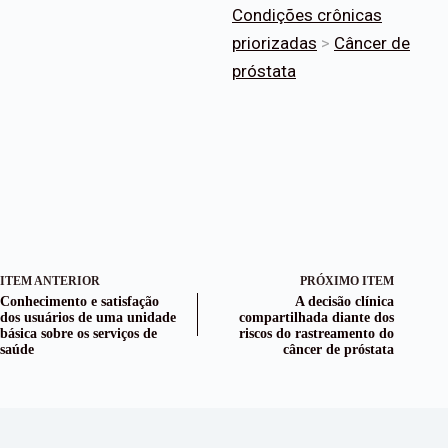
Condições crônicas
priorizadas
>
Câncer de
próstata
ITEM ANTERIOR
PRÓXIMO ITEM
Conhecimento e satisfação
A decisão clínica
dos usuários de uma unidade
compartilhada diante dos
básica sobre os serviços de
riscos do rastreamento do
saúde
câncer de próstata