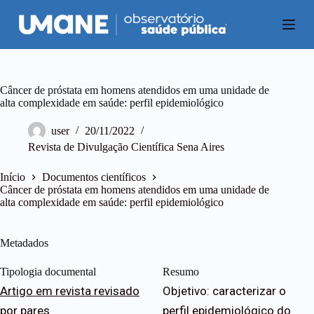
P
u
l
a
r
p
a
Câncer de próstata em homens atendidos em uma unidade de
r
alta complexidade em saúde: perfil epidemiológico
a
o
user
20/11/2022
c
Revista de Divulgação Científica Sena Aires
o
n
t
Início
Documentos científicos
e
Câncer de próstata em homens atendidos em uma unidade de
ú
alta complexidade em saúde: perfil epidemiológico
d
o
Metadados
Tipologia documental
Resumo
Artigo em revista revisado
Objetivo: caracterizar o
por pares
perfil epidemiológico do