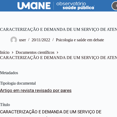
P
u
l
a
r
p
CARACTERIZAÇÃO E DEMANDA DE UM SERVIÇO DE ATEN
a
r
user
20/11/2022
Psicologia e saúde em debate
a
o
c
Início
Documentos científicos
o
CARACTERIZAÇÃO E DEMANDA DE UM SERVIÇO DE ATEN
n
t
e
Metadados
ú
d
Tipologia documental
o
Artigo em revista revisado por pares
Título
CARACTERIZAÇÃO E DEMANDA DE UM SERVIÇO DE