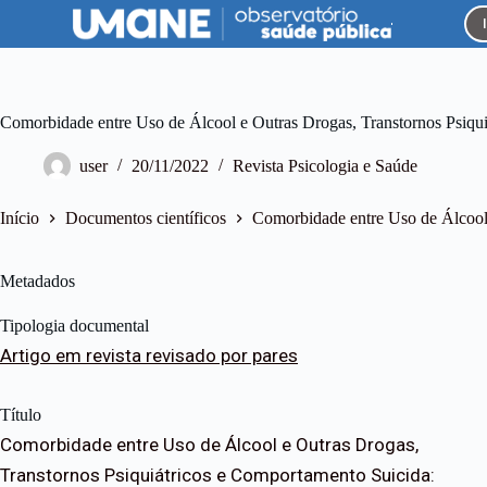
P
u
l
a
r
p
Comorbidade entre Uso de Álcool e Outras Drogas, Transtornos Psiqu
a
r
user
20/11/2022
Revista Psicologia e Saúde
a
o
c
Início
Documentos científicos
Comorbidade entre Uso de Álcool
o
n
t
Metadados
e
ú
Tipologia documental
d
o
Artigo em revista revisado por pares
Título
Comorbidade entre Uso de Álcool e Outras Drogas,
Transtornos Psiquiátricos e Comportamento Suicida: