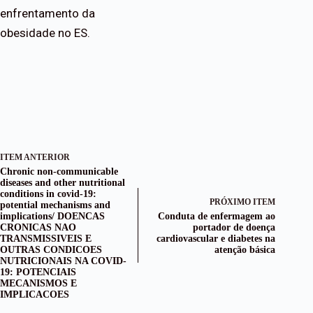
enfrentamento da
obesidade no ES.
ITEM ANTERIOR
Chronic non-communicable
diseases and other nutritional
conditions in covid-19:
PRÓXIMO ITEM
potential mechanisms and
implications/ DOENCAS
Conduta de enfermagem ao
CRONICAS NAO
portador de doença
TRANSMISSIVEIS E
cardiovascular e diabetes na
OUTRAS CONDICOES
atenção básica
NUTRICIONAIS NA COVID-
19: POTENCIAIS
MECANISMOS E
IMPLICACOES