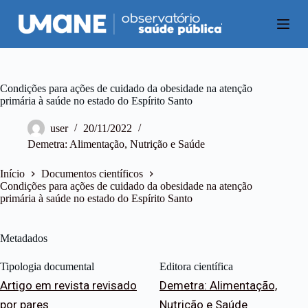
P
u
l
a
r
p
a
Condições para ações de cuidado da obesidade na atenção
r
primária à saúde no estado do Espírito Santo
a
o
user
20/11/2022
c
Demetra: Alimentação, Nutrição e Saúde
o
n
t
Início
Documentos científicos
e
Condições para ações de cuidado da obesidade na atenção
ú
primária à saúde no estado do Espírito Santo
d
o
Metadados
Tipologia documental
Editora científica
Artigo em revista revisado
Demetra: Alimentação,
por pares
Nutrição e Saúde