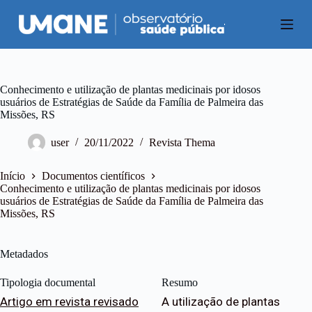
P
u
l
a
r
p
a
Conhecimento e utilização de plantas medicinais por idosos
r
usuários de Estratégias de Saúde da Família de Palmeira das
a
Missões, RS
o
c
user
20/11/2022
Revista Thema
o
n
t
Início
Documentos científicos
e
Conhecimento e utilização de plantas medicinais por idosos
ú
usuários de Estratégias de Saúde da Família de Palmeira das
d
Missões, RS
o
Metadados
Tipologia documental
Resumo
Artigo em revista revisado
A utilização de plantas