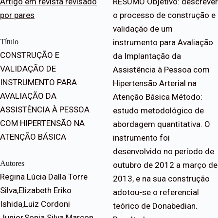
Artigo em revista revisado
RESUMO Objetivo: descrever
por pares
o processo de construção e
validação de um
Título
instrumento para Avaliação
CONSTRUÇÃO E
da Implantação da
VALIDAÇÃO DE
Assistência à Pessoa com
INSTRUMENTO PARA
Hipertensão Arterial na
AVALIAÇÃO DA
Atenção Básica Método:
ASSISTÊNCIA À PESSOA
estudo metodológico de
COM HIPERTENSÃO NA
abordagem quantitativa. O
ATENÇÃO BÁSICA
instrumento foi
desenvolvido no período de
Autores
outubro de 2012 a março de
Regina Lúcia Dalla Torre
2013, e na sua construção
Silva,Elizabeth Eriko
adotou-se o referencial
Ishida,Luiz Cordoni
teórico de Donabedian.
Junior,Sonia Silva Marcon