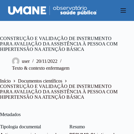
P
u
l
a
r
p
a
CONSTRUÇÃO E VALIDAÇÃO DE INSTRUMENTO
r
PARA AVALIAÇÃO DA ASSISTÊNCIA À PESSOA COM
a
HIPERTENSÃO NA ATENÇÃO BÁSICA
o
c
user
20/11/2022
o
Texto & contexto enfermagem
n
t
e
Início
Documentos científicos
ú
CONSTRUÇÃO E VALIDAÇÃO DE INSTRUMENTO
d
PARA AVALIAÇÃO DA ASSISTÊNCIA À PESSOA COM
o
HIPERTENSÃO NA ATENÇÃO BÁSICA
Metadados
Tipologia documental
Resumo