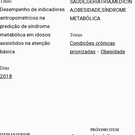
Título
SAÚDE,GERIATRIA,MEDICIN
Desempenho de indicadores
A,OBESIDADE,SÍNDROME
antropométricos na
METABÓLICA
predição de síndrome
metabólica em idosos
Temas
assistidos na atenção
Condições crônicas
básica
priorizadas
>
Obesidade
Data
2018
PRÓXIMO ITEM
ITEM ANTERIOR