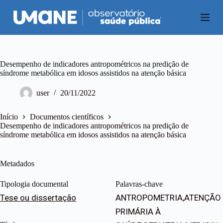
P
u
l
a
r
p
a
Desempenho de indicadores antropométricos na predição de
r
síndrome metabólica em idosos assistidos na atenção básica
a
o
user
20/11/2022
c
o
n
Início
Documentos científicos
t
Desempenho de indicadores antropométricos na predição de
e
síndrome metabólica em idosos assistidos na atenção básica
ú
d
o
Metadados
Tipologia documental
Palavras-chave
Tese ou dissertação
ANTROPOMETRIA,ATENÇÃO
PRIMÁRIA À