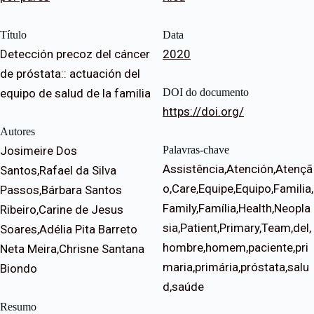
Título
Data
Detección precoz del cáncer
2020
de próstata:: actuación del
equipo de salud de la familia
DOI do documento
https://doi.org/
Autores
Josimeire Dos
Palavras-chave
Assistência,Atención,Atençã
Santos,Rafael da Silva
o,Care,Equipe,Equipo,Familia,
Passos,Bárbara Santos
Family,Família,Health,Neopla
Ribeiro,Carine de Jesus
sia,Patient,Primary,Team,del,
Soares,Adélia Pita Barreto
hombre,homem,paciente,pri
Neta Meira,Chrisne Santana
maria,primária,próstata,salu
Biondo
d,saúde
Resumo