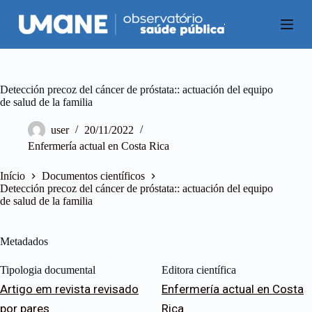
P
u
l
a
r
p
a
Detección precoz del cáncer de próstata:: actuación del equipo
r
de salud de la familia
a
o
user
20/11/2022
c
Enfermería actual en Costa Rica
o
n
t
Início
Documentos científicos
e
Detección precoz del cáncer de próstata:: actuación del equipo
ú
de salud de la familia
d
o
Metadados
Tipologia documental
Editora científica
Artigo em revista revisado
Enfermería actual en Costa
por pares
Rica