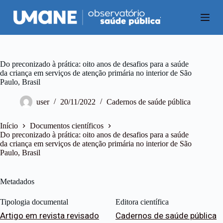
P
u
l
a
r
p
a
Do preconizado à prática: oito anos de desafios para a saúde
r
da criança em serviços de atenção primária no interior de São
a
Paulo, Brasil
o
c
user
20/11/2022
Cadernos de saúde pública
o
n
t
Início
Documentos científicos
e
Do preconizado à prática: oito anos de desafios para a saúde
ú
da criança em serviços de atenção primária no interior de São
d
Paulo, Brasil
o
Metadados
Tipologia documental
Editora científica
Artigo em revista revisado
Cadernos de saúde pública