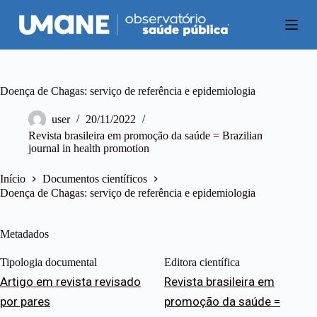
P
u
l
a
r
p
a
Doença de Chagas: serviço de referência e epidemiologia
r
a
user
20/11/2022
o
Revista brasileira em promoção da saúde = Brazilian
c
journal in health promotion
o
n
t
Início
Documentos científicos
e
Doença de Chagas: serviço de referência e epidemiologia
ú
d
o
Metadados
Tipologia documental
Editora científica
Artigo em revista revisado
Revista brasileira em
por pares
promoção da saúde =