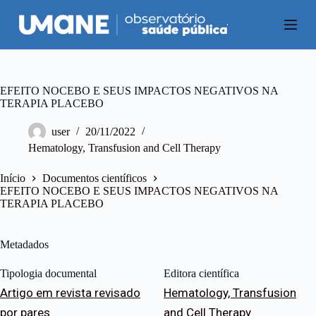
P
u
l
a
r
p
a
EFEITO NOCEBO E SEUS IMPACTOS NEGATIVOS NA
r
TERAPIA PLACEBO
a
o
user
20/11/2022
c
Hematology, Transfusion and Cell Therapy
o
n
t
Início
Documentos científicos
e
EFEITO NOCEBO E SEUS IMPACTOS NEGATIVOS NA
ú
TERAPIA PLACEBO
d
o
Metadados
Tipologia documental
Editora científica
Artigo em revista revisado
Hematology, Transfusion
por pares
and Cell Therapy