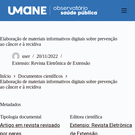
P
u
l
a
r
p
a
Elaboração de materiais informativos digitais sobre prevenção
r
ao câncer e à recidiva
a
o
user
20/11/2022
c
Extensio: Revista Eletrônica de Extensão
o
n
t
Início
Documentos científicos
e
Elaboração de materiais informativos digitais sobre prevenção
ú
ao câncer e à recidiva
d
o
Metadados
Tipologia documental
Editora científica
Artigo em revista revisado
Extensio: Revista Eletrônica
por pares
de Extensão