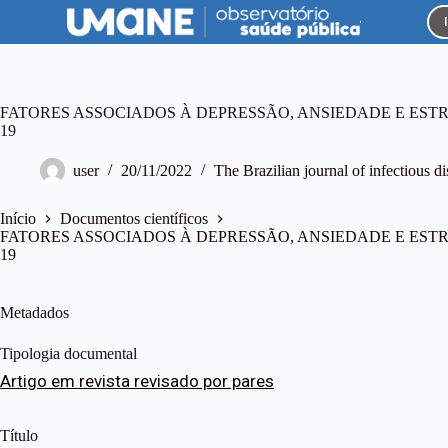
P
u
l
a
r
p
FATORES ASSOCIADOS À DEPRESSÃO, ANSIEDADE E EST
a
19
r
a
user
20/11/2022
The Brazilian journal of infectious d
o
c
o
Início
Documentos científicos
n
FATORES ASSOCIADOS À DEPRESSÃO, ANSIEDADE E EST
t
19
e
ú
d
Metadados
o
Tipologia documental
Artigo em revista revisado por pares
Título