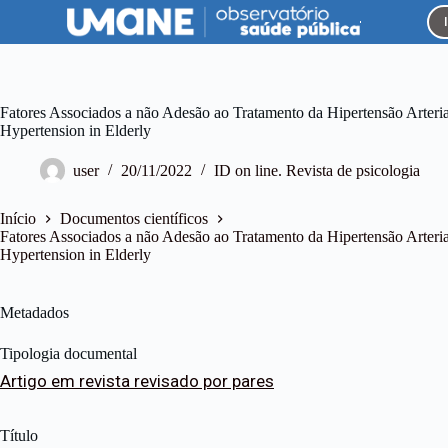
P
u
l
a
r
p
Fatores Associados a não Adesão ao Tratamento da Hipertensão Arteria
a
Hypertension in Elderly
r
a
user
20/11/2022
ID on line. Revista de psicologia
o
c
o
Início
Documentos científicos
n
Fatores Associados a não Adesão ao Tratamento da Hipertensão Arteria
t
Hypertension in Elderly
e
ú
d
Metadados
o
Tipologia documental
Artigo em revista revisado por pares
Título