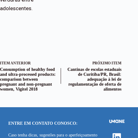
adolescentes.
ITEM ANTERIOR
PRÓXIMO ITEM
Consumption of healthy food
Cantinas de escolas estaduais
and ultra-processed products:
de Curitiba/PR, Brasil:
comparison between
adequação à lei de
pregnant and non-pregnant
regulamentação de oferta de
women, Vigitel 2018
alimentos
ENTRE EM CONTATO CONOSCO:
Linke
Caso tenha dicas, sugestões para o aperfeiçoamento