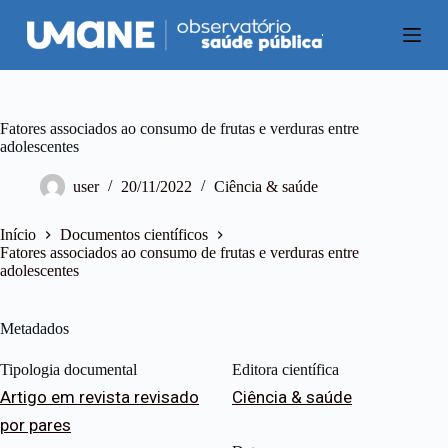
P
u
l
a
r
p
a
Fatores associados ao consumo de frutas e verduras entre
r
adolescentes
a
o
user
20/11/2022
Ciência & saúde
c
o
n
Início
Documentos científicos
t
Fatores associados ao consumo de frutas e verduras entre
e
adolescentes
ú
d
o
Metadados
Tipologia documental
Editora científica
Artigo em revista revisado
Ciência & saúde
por pares