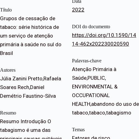
Data
2022
Título
Grupos de cessação de
tabaco: série histórica de
DOI do documento
https://doi.org/10.1590/14
um serviço de atenção
14-462x202230020590
primária à saúde no sul do
Brasil
Palavras-chave
Atenção Primária à
Autores
Saúde,PUBLIC,
Júlia Zanini Pretto,Rafaela
ENVIRONMENTAL &
Soares Rech,Daniel
OCCUPATIONAL
Demétrio Faustino-Silva
HEALTH,abandono do uso de
tabaco,tabaco,tabagismo
Resumo
Resumo Introdução O
tabagismo é uma das
Temas
Fatores de risco
principais causas evitáveis