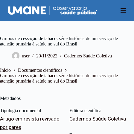
P
u
l
a
r
p
a
Grupos de cessação de tabaco: série histórica de um serviço de
r
atenção primária à saúde no sul do Brasil
a
o
user
20/11/2022
Cadernos Saúde Coletiva
c
o
n
Início
Documentos científicos
t
Grupos de cessação de tabaco: série histórica de um serviço de
e
atenção primária à saúde no sul do Brasil
ú
d
o
Metadados
Tipologia documental
Editora científica
Artigo em revista revisado
Cadernos Saúde Coletiva
por pares