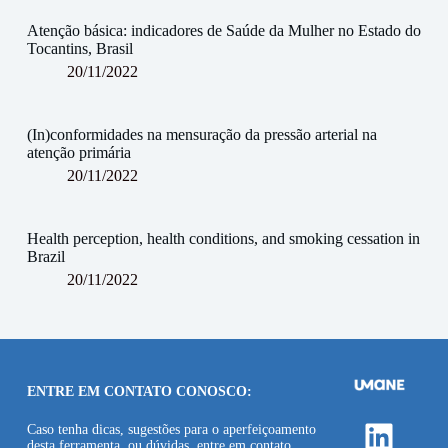
Atenção básica: indicadores de Saúde da Mulher no Estado do
Tocantins, Brasil
20/11/2022
(In)conformidades na mensuração da pressão arterial na
atenção primária
20/11/2022
Health perception, health conditions, and smoking cessation in
Brazil
20/11/2022
ENTRE EM CONTATO CONOSCO:
Linke
Caso tenha dicas, sugestões para o aperfeiçoamento
desta ferramenta, ou dúvidas, entre em contato