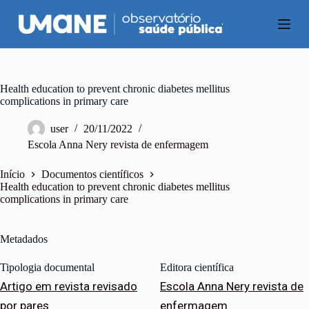
P
u
l
a
r
p
a
Health education to prevent chronic diabetes mellitus
r
complications in primary care
a
o
user
20/11/2022
c
Escola Anna Nery revista de enfermagem
o
n
t
Início
Documentos científicos
e
Health education to prevent chronic diabetes mellitus
ú
complications in primary care
d
o
Metadados
Tipologia documental
Editora científica
Artigo em revista revisado
Escola Anna Nery revista de
por pares
enfermagem