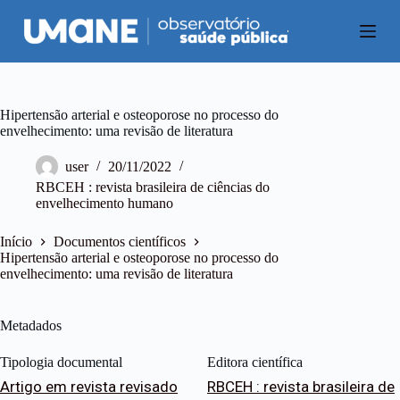
P
u
l
a
r
p
a
Hipertensão arterial e osteoporose no processo do
r
envelhecimento: uma revisão de literatura
a
o
user
20/11/2022
c
RBCEH : revista brasileira de ciências do
o
envelhecimento humano
n
t
e
Início
Documentos científicos
ú
Hipertensão arterial e osteoporose no processo do
d
envelhecimento: uma revisão de literatura
o
Metadados
Tipologia documental
Editora científica
Artigo em revista revisado
RBCEH : revista brasileira de