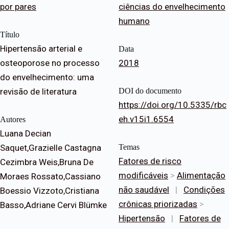
por pares
ciências do envelhecimento
humano
Título
Hipertensão arterial e
Data
osteoporose no processo
2018
do envelhecimento: uma
revisão de literatura
DOI do documento
https://doi.org/10.5335/rbc
eh.v15i1.6554
Autores
Luana Decian
Saquet,Grazielle Castagna
Temas
Fatores de risco
Cezimbra Weis,Bruna De
modificáveis
>
Alimentação
Moraes Rossato,Cassiano
não saudável
|
Condições
Boessio Vizzoto,Cristiana
crônicas priorizadas
>
Basso,Adriane Cervi Blümke
Hipertensão
|
Fatores de