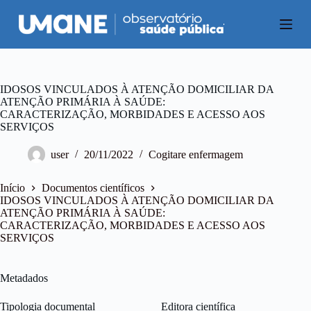
P
u
l
a
r
p
a
IDOSOS VINCULADOS À ATENÇÃO DOMICILIAR DA
r
ATENÇÃO PRIMÁRIA À SAÚDE:
a
CARACTERIZAÇÃO, MORBIDADES E ACESSO AOS
o
SERVIÇOS
c
o
user
20/11/2022
Cogitare enfermagem
n
t
e
Início
Documentos científicos
ú
IDOSOS VINCULADOS À ATENÇÃO DOMICILIAR DA
d
ATENÇÃO PRIMÁRIA À SAÚDE:
o
CARACTERIZAÇÃO, MORBIDADES E ACESSO AOS
SERVIÇOS
Metadados
Tipologia documental
Editora científica