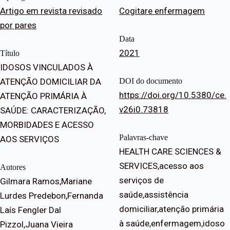
Artigo em revista revisado
Cogitare enfermagem
por pares
Data
2021
Título
IDOSOS VINCULADOS À
ATENÇÃO DOMICILIAR DA
DOI do documento
https://doi.org/10.5380/ce.
ATENÇÃO PRIMÁRIA À
v26i0.73818
SAÚDE: CARACTERIZAÇÃO,
MORBIDADES E ACESSO
Palavras-chave
AOS SERVIÇOS
HEALTH CARE SCIENCES &
SERVICES,acesso aos
Autores
serviços de
Gilmara Ramos,Mariane
saúde,assistência
Lurdes Predebon,Fernanda
domiciliar,atenção primária
Laís Fengler Dal
à saúde,enfermagem,idoso
Pizzol,Juana Vieira