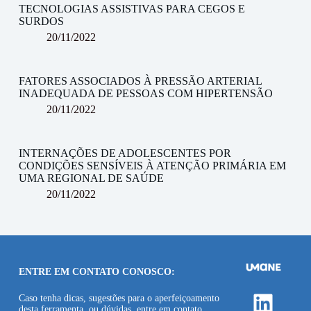
TECNOLOGIAS ASSISTIVAS PARA CEGOS E
SURDOS
20/11/2022
FATORES ASSOCIADOS À PRESSÃO ARTERIAL
INADEQUADA DE PESSOAS COM HIPERTENSÃO
20/11/2022
INTERNAÇÕES DE ADOLESCENTES POR
CONDIÇÕES SENSÍVEIS À ATENÇÃO PRIMÁRIA EM
UMA REGIONAL DE SAÚDE
20/11/2022
ENTRE EM CONTATO CONOSCO:
Linke
Caso tenha dicas, sugestões para o aperfeiçoamento
desta ferramenta, ou dúvidas, entre em contato