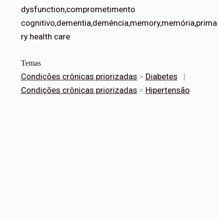
dysfunction,comprometimento
cognitivo,dementia,demência,memory,memória,prima
ry health care
Temas
Condições crônicas priorizadas
>
Diabetes
|
Condições crônicas priorizadas
>
Hipertensão