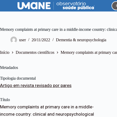
P
u
l
a
r
p
Memory complaints at primary care in a middle-income country: clinica
a
r
user
20/11/2022
Dementia & neuropsychologia
a
o
c
Início
Documentos científicos
Memory complaints at primary care
o
n
t
Metadados
e
ú
Tipologia documental
d
o
Artigo em revista revisado por pares
Título
Memory complaints at primary care in a middle-
income country: clinical and neuropsychological