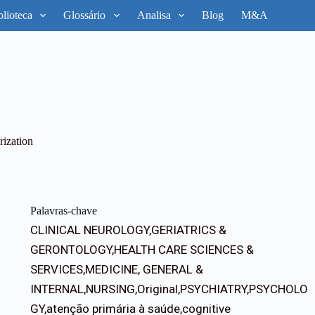
blioteca
Glossário
Analisa
Blog
M&A
rization
Palavras-chave
CLINICAL NEUROLOGY,GERIATRICS &
GERONTOLOGY,HEALTH CARE SCIENCES &
SERVICES,MEDICINE, GENERAL &
INTERNAL,NURSING,Original,PSYCHIATRY,PSYCHOLO
GY,atenção primária à saúde,cognitive