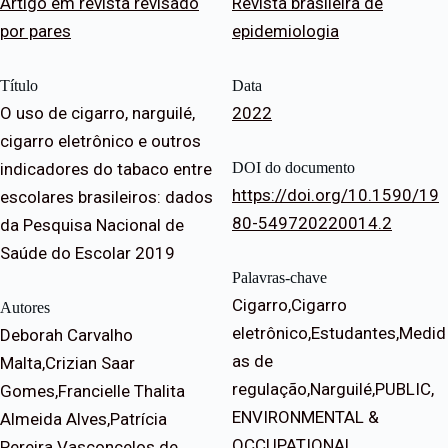
Artigo em revista revisado
Revista brasileira de
por pares
epidemiologia
Título
Data
O uso de cigarro, narguilé,
2022
cigarro eletrônico e outros
indicadores do tabaco entre
DOI do documento
https://doi.org/10.1590/19
escolares brasileiros: dados
80-549720220014.2
da Pesquisa Nacional de
Saúde do Escolar 2019
Palavras-chave
Cigarro,Cigarro
Autores
eletrônico,Estudantes,Medid
Deborah Carvalho
as de
Malta,Crizian Saar
regulação,Narguilé,PUBLIC,
Gomes,Francielle Thalita
ENVIRONMENTAL &
Almeida Alves,Patrícia
OCCUPATIONAL
Pereira Vasconcelos de