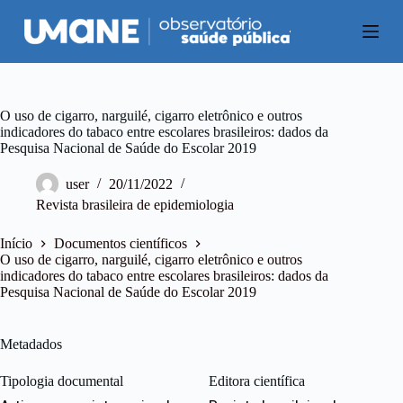
P
u
l
a
r
p
a
O uso de cigarro, narguilé, cigarro eletrônico e outros
r
indicadores do tabaco entre escolares brasileiros: dados da
a
Pesquisa Nacional de Saúde do Escolar 2019
o
c
user
20/11/2022
o
Revista brasileira de epidemiologia
n
t
e
Início
Documentos científicos
ú
O uso de cigarro, narguilé, cigarro eletrônico e outros
d
indicadores do tabaco entre escolares brasileiros: dados da
o
Pesquisa Nacional de Saúde do Escolar 2019
Metadados
Tipologia documental
Editora científica