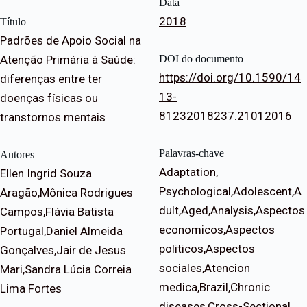
Data
2018
Título
Padrões de Apoio Social na
Atenção Primária à Saúde:
DOI do documento
https://doi.org/10.1590/14
diferenças entre ter
13-
doenças físicas ou
81232018237.21012016
transtornos mentais
Palavras-chave
Autores
Adaptation,
Ellen Ingrid Souza
Psychological,Adolescent,A
Aragão,Mônica Rodrigues
dult,Aged,Analysis,Aspectos
Campos,Flávia Batista
economicos,Aspectos
Portugal,Daniel Almeida
politicos,Aspectos
Gonçalves,Jair de Jesus
sociales,Atencion
Mari,Sandra Lúcia Correia
medica,Brazil,Chronic
Lima Fortes
diseases,Cross-Sectional