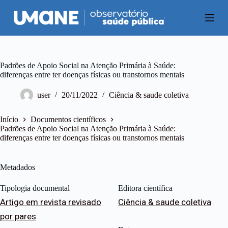
P
u
l
a
r
p
a
Padrões de Apoio Social na Atenção Primária à Saúde:
r
diferenças entre ter doenças físicas ou transtornos mentais
a
o
user
20/11/2022
Ciência & saude coletiva
c
o
n
Início
Documentos científicos
t
Padrões de Apoio Social na Atenção Primária à Saúde:
e
diferenças entre ter doenças físicas ou transtornos mentais
ú
d
o
Metadados
Tipologia documental
Editora científica
Artigo em revista revisado
Ciência & saude coletiva
por pares