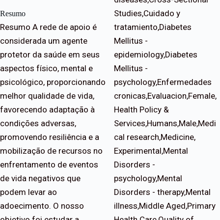
Studies,Cuidado y
Resumo
Resumo A rede de apoio é
tratamiento,Diabetes
considerada um agente
Mellitus -
protetor da saúde em seus
epidemiology,Diabetes
aspectos físico, mental e
Mellitus -
psicológico, proporcionando
psychology,Enfermedades
melhor qualidade de vida,
cronicas,Evaluacion,Female,
favorecendo adaptação à
Health Policy &
condições adversas,
Services,Humans,Male,Medi
promovendo resiliência e a
cal research,Medicine,
mobilização de recursos no
Experimental,Mental
enfrentamento de eventos
Disorders -
de vida negativos que
psychology,Mental
podem levar ao
Disorders - therapy,Mental
adoecimento. O nosso
illness,Middle Aged,Primary
objetivo foi estudar a
Health Care,Quality of