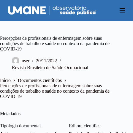
P
u
l
a
r
p
a
Percepções de profissionais de enfermagem sobre suas
r
condições de trabalho e saúde no contexto da pandemia de
a
COVID-19
o
c
user
20/11/2022
o
Revista Brasileira de Saúde Ocupacional
n
t
e
Início
Documentos científicos
ú
Percepções de profissionais de enfermagem sobre suas
d
condições de trabalho e saúde no contexto da pandemia de
o
COVID-19
Metadados
Tipologia documental
Editora científica