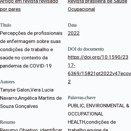
Artigo em revista revisado
Revista Brasileira de Saúde
por pares
Ocupacional
Título
Data
Percepções de profissionais
2022
de enfermagem sobre suas
condições de trabalho e
DOI do documento
https://doi.org/10.1590/23
saúde no contexto da
17-
pandemia de COVID-19
6369/15821pt2022v47ecov
2
Autores
Tanyse Galon,Vera Lucia
Navarro,Angélica Martins de
Palavras-chave
PUBLIC, ENVIRONMENTAL &
Souza Gonçalves
OCCUPATIONAL
HEALTH,condições de
Resumo
Resumo Objetivo: identificar
trabalho,equipe de