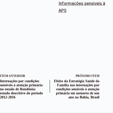
Informações sensíveis à
APS
ITEM ANTERIOR
PRÓXIMO ITEM
Internações por condições
Efeito da Estratégia Saúde da
sensíveis à atenção primária
Família nas internações por
no estado de Rondônia:
condições sensíveis à atenção
estudo descritivo do período
primária em menores de um
2012-2016
ano na Bahia, Brasil