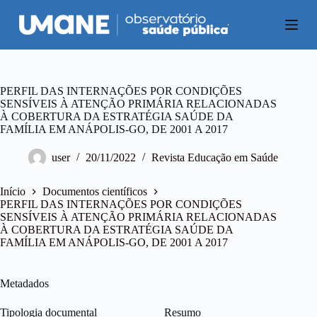
P
u
l
a
r
p
a
PERFIL DAS INTERNAÇÕES POR CONDIÇÕES
r
SENSÍVEIS À ATENÇÃO PRIMÁRIA RELACIONADAS
a
À COBERTURA DA ESTRATÉGIA SAÚDE DA
o
FAMÍLIA EM ANÁPOLIS-GO, DE 2001 A 2017
c
o
user
20/11/2022
Revista Educação em Saúde
n
t
e
Início
Documentos científicos
ú
PERFIL DAS INTERNAÇÕES POR CONDIÇÕES
d
SENSÍVEIS À ATENÇÃO PRIMÁRIA RELACIONADAS
o
À COBERTURA DA ESTRATÉGIA SAÚDE DA
FAMÍLIA EM ANÁPOLIS-GO, DE 2001 A 2017
Metadados
Tipologia documental
Resumo