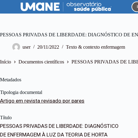
P
u
l
a
r
p
PESSOAS PRIVADAS DE LIBERDADE: DIAGNÓSTICO DE E
a
r
user
20/11/2022
Texto & contexto enfermagem
a
o
c
Início
Documentos científicos
PESSOAS PRIVADAS DE LI
o
n
t
Metadados
e
ú
Tipologia documental
d
o
Artigo em revista revisado por pares
Título
PESSOAS PRIVADAS DE LIBERDADE: DIAGNÓSTICO
DE ENFERMAGEM À LUZ DA TEORIA DE HORTA