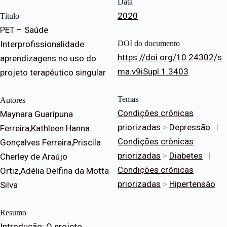
Data
2020
Título
PET – Saúde
Interprofissionalidade:
DOI do documento
https://doi.org/10.24302/s
aprendizagens no uso do
ma.v9iSupl.1.3403
projeto terapêutico singular
Temas
Autores
Condições crônicas
Maynara Guaripuna
priorizadas
>
Depressão
|
Ferreira,Kathleen Hanna
Condições crônicas
Gonçalves Ferreira,Priscila
priorizadas
>
Diabetes
|
Cherley de Araújo
Condições crônicas
Ortiz,Adélia Delfina da Motta
priorizadas
>
Hipertensão
Silva
Resumo
Introdução: O projeto