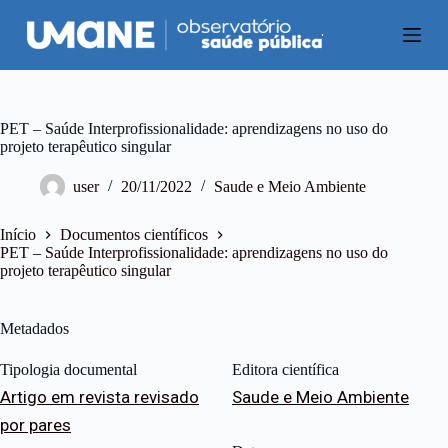
P
u
l
a
r
p
a
PET – Saúde Interprofissionalidade: aprendizagens no uso do
r
projeto terapêutico singular
a
o
user
20/11/2022
Saude e Meio Ambiente
c
o
n
Início
Documentos científicos
t
PET – Saúde Interprofissionalidade: aprendizagens no uso do
e
projeto terapêutico singular
ú
d
o
Metadados
Tipologia documental
Editora científica
Artigo em revista revisado
Saude e Meio Ambiente
por pares