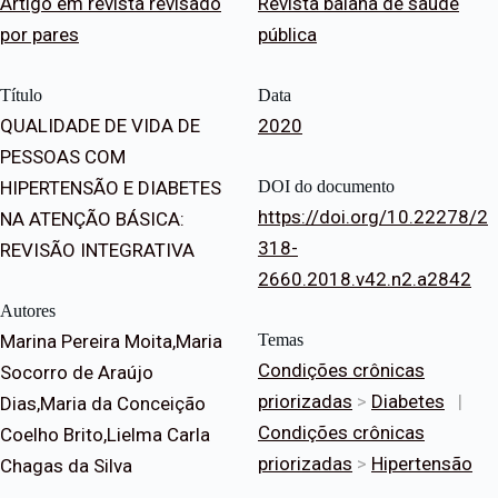
Artigo em revista revisado
Revista baiana de saúde
por pares
pública
Título
Data
QUALIDADE DE VIDA DE
2020
PESSOAS COM
HIPERTENSÃO E DIABETES
DOI do documento
https://doi.org/10.22278/2
NA ATENÇÃO BÁSICA:
318-
REVISÃO INTEGRATIVA
2660.2018.v42.n2.a2842
Autores
Marina Pereira Moita,Maria
Temas
Condições crônicas
Socorro de Araújo
priorizadas
>
Diabetes
|
Dias,Maria da Conceição
Condições crônicas
Coelho Brito,Lielma Carla
priorizadas
>
Hipertensão
Chagas da Silva