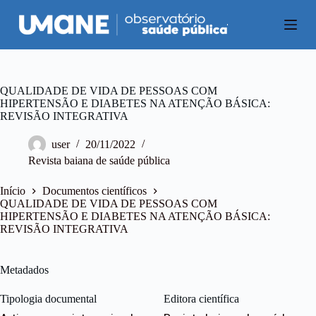
P
u
l
a
r
p
a
QUALIDADE DE VIDA DE PESSOAS COM
r
HIPERTENSÃO E DIABETES NA ATENÇÃO BÁSICA:
a
REVISÃO INTEGRATIVA
o
c
user
20/11/2022
o
Revista baiana de saúde pública
n
t
e
Início
Documentos científicos
ú
QUALIDADE DE VIDA DE PESSOAS COM
d
HIPERTENSÃO E DIABETES NA ATENÇÃO BÁSICA:
o
REVISÃO INTEGRATIVA
Metadados
Tipologia documental
Editora científica