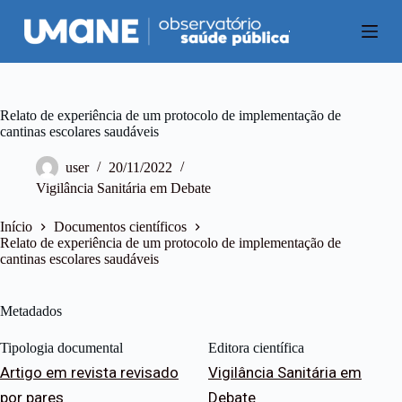
P
u
l
a
r
p
a
Relato de experiência de um protocolo de implementação de
r
cantinas escolares saudáveis
a
o
user
20/11/2022
c
Vigilância Sanitária em Debate
o
n
t
Início
Documentos científicos
e
Relato de experiência de um protocolo de implementação de
ú
cantinas escolares saudáveis
d
o
Metadados
Tipologia documental
Editora científica
Artigo em revista revisado
Vigilância Sanitária em
por pares
Debate