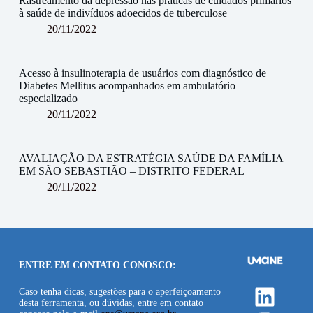
Rastreamento da depressão nas práticas de cuidados primários
à saúde de indivíduos adoecidos de tuberculose
20/11/2022
Acesso à insulinoterapia de usuários com diagnóstico de
Diabetes Mellitus acompanhados em ambulatório
especializado
20/11/2022
AVALIAÇÃO DA ESTRATÉGIA SAÚDE DA FAMÍLIA
EM SÃO SEBASTIÃO – DISTRITO FEDERAL
20/11/2022
ENTRE EM CONTATO CONOSCO:
Linke
Caso tenha dicas, sugestões para o aperfeiçoamento
desta ferramenta, ou dúvidas, entre em contato