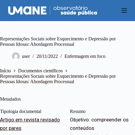
P
u
l
a
r
p
a
Representações Sociais sobre Esquecimento e Depressão por
r
Pessoas Idosas: Abordagem Processual
a
o
user
20/11/2022
Enfermagem em foco
c
o
n
Início
Documentos científicos
t
Representações Sociais sobre Esquecimento e Depressão por
e
Pessoas Idosas: Abordagem Processual
ú
d
o
Metadados
Tipologia documental
Resumo
Artigo em revista revisado
Objetivo: compreender os
por pares
conteúdos