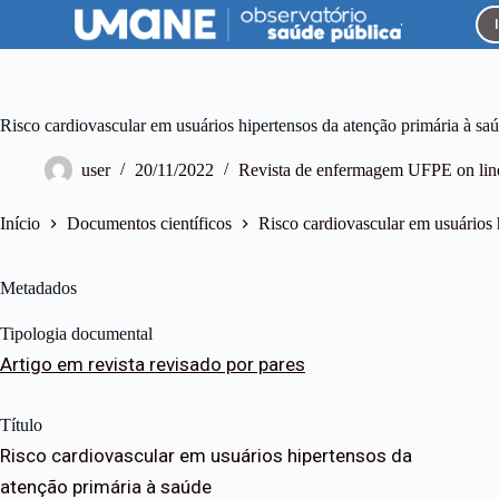
P
u
l
a
r
p
Risco cardiovascular em usuários hipertensos da atenção primária à sa
a
r
user
20/11/2022
Revista de enfermagem UFPE on lin
a
o
c
Início
Documentos científicos
Risco cardiovascular em usuários 
o
n
t
Metadados
e
ú
Tipologia documental
d
o
Artigo em revista revisado por pares
Título
Risco cardiovascular em usuários hipertensos da
atenção primária à saúde