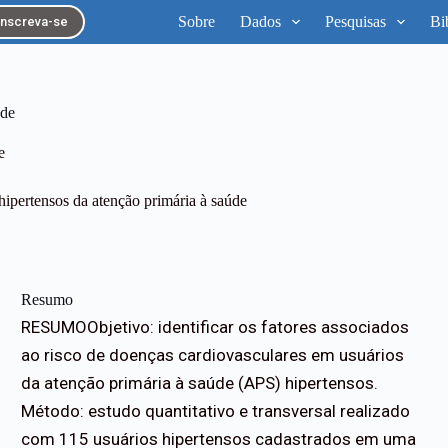
Sobre
Dados
Pesquisas
Bi
Inscreva-se
úde
e
hipertensos da atenção primária à saúde
Resumo
RESUMOObjetivo: identificar os fatores associados
ao risco de doenças cardiovasculares em usuários
da atenção primária à saúde (APS) hipertensos.
Método: estudo quantitativo e transversal realizado
com 115 usuários hipertensos cadastrados em uma