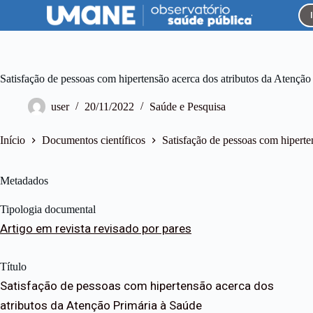
P
u
l
a
r
p
Satisfação de pessoas com hipertensão acerca dos atributos da Atenção
a
r
user
20/11/2022
Saúde e Pesquisa
a
o
c
Início
Documentos científicos
Satisfação de pessoas com hiperte
o
n
t
Metadados
e
ú
Tipologia documental
d
o
Artigo em revista revisado por pares
Título
Satisfação de pessoas com hipertensão acerca dos
atributos da Atenção Primária à Saúde