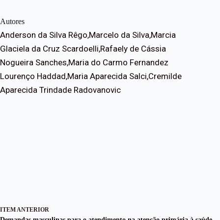
Autores
Anderson da Silva Rêgo,Marcelo da Silva,Marcia
Glaciela da Cruz Scardoelli,Rafaely de Cássia
Nogueira Sanches,Maria do Carmo Fernandez
Lourenço Haddad,Maria Aparecida Salci,Cremilde
Aparecida Trindade Radovanovic
ITEM ANTERIOR
Demandas masculinas para o atendimento na atenção primária à saúde