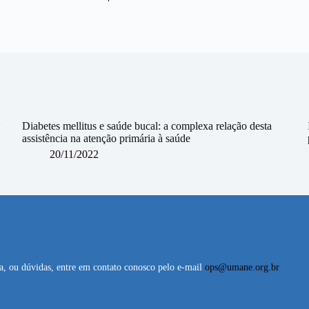
:
Diabetes mellitus e saúde bucal: a complexa relação desta
assistência na atenção primária à saúde
20/11/2022
ta, ou dúvidas, entre em contato conosco pelo e-mail
ops@umane.org.br