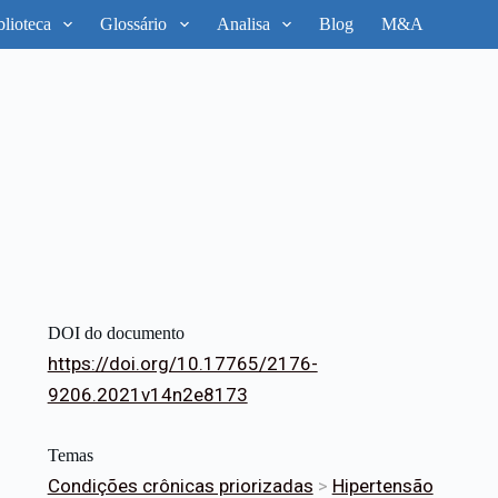
blioteca
Glossário
Analisa
Blog
M&A
DOI do documento
https://doi.org/10.17765/2176-
9206.2021v14n2e8173
Temas
Condições crônicas priorizadas
>
Hipertensão