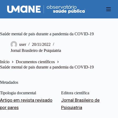
P
u
l
a
r
p
a
Saúde mental de pais durante a pandemia da COVID-19
r
a
user
20/11/2022
o
Jornal Brasileiro de Psiquiatria
c
o
n
Início
Documentos científicos
t
Saúde mental de pais durante a pandemia da COVID-19
e
ú
d
Metadados
o
Tipologia documental
Editora científica
Artigo em revista revisado
Jornal Brasileiro de
por pares
Psiquiatria