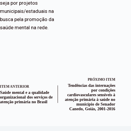
seja por projetos
municipais/estaduais na
busca pela promoção da
saúde mental na rede.
PRÓXIMO ITEM
Tendências das internações
ITEM ANTERIOR
por condições
Saúde mental e a qualidade
cardiovasculares sensíveis à
organizacional dos serviços de
atenção primária à saúde no
atenção primária no Brasil
município de Senador
Canedo, Goiás, 2001-2016