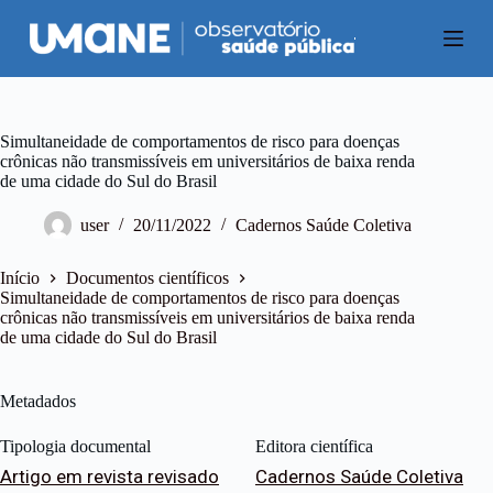
P
u
l
a
r
p
a
Simultaneidade de comportamentos de risco para doenças
r
crônicas não transmissíveis em universitários de baixa renda
a
de uma cidade do Sul do Brasil
o
c
user
20/11/2022
Cadernos Saúde Coletiva
o
n
t
Início
Documentos científicos
e
Simultaneidade de comportamentos de risco para doenças
ú
crônicas não transmissíveis em universitários de baixa renda
d
de uma cidade do Sul do Brasil
o
Metadados
Tipologia documental
Editora científica
Artigo em revista revisado
Cadernos Saúde Coletiva