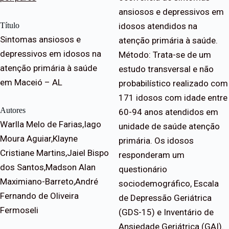
ansiosos e depressivos em
Título
idosos atendidos na
Sintomas ansiosos e
atenção primária à saúde.
depressivos em idosos na
Método: Trata-se de um
atenção primária à saúde
estudo transversal e não
em Maceió – AL
probabilístico realizado com
171 idosos com idade entre
Autores
60-94 anos atendidos em
Warlla Melo de Farias,Iago
unidade de saúde atenção
Moura Aguiar,Klayne
primária. Os idosos
Cristiane Martins,Jaiel Bispo
responderam um
dos Santos,Madson Alan
questionário
Maximiano-Barreto,André
sociodemográfico, Escala
Fernando de Oliveira
de Depressão Geriátrica
Fermoseli
(GDS-15) e Inventário de
Ansiedade Geriátrica (GAI).