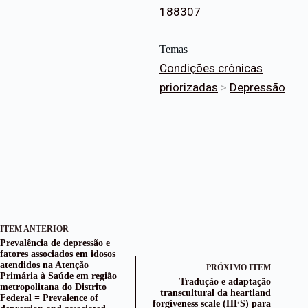
188307
Temas
Condições crônicas
priorizadas
>
Depressão
ITEM ANTERIOR
Prevalência de depressão e
fatores associados em idosos
atendidos na Atenção
PRÓXIMO ITEM
Primária à Saúde em região
Tradução e adaptação
metropolitana do Distrito
transcultural da heartland
Federal = Prevalence of
forgiveness scale (HFS) para