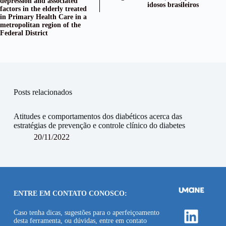
depression and associated
idosos brasileiros
factors in the elderly treated
in Primary Health Care in a
metropolitan region of the
Federal District
Posts relacionados
Atitudes e comportamentos dos diabéticos acerca das
estratégias de prevenção e controle clínico do diabetes
20/11/2022
ENTRE EM CONTATO CONOSCO:
Linke
Caso tenha dicas, sugestões para o aperfeiçoamento
desta ferramenta, ou dúvidas, entre em contato