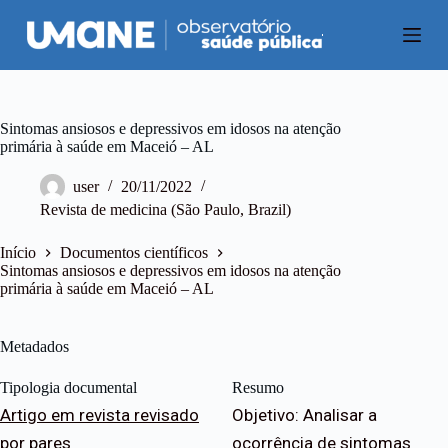
P
u
l
a
r
p
a
Sintomas ansiosos e depressivos em idosos na atenção
r
primária à saúde em Maceió – AL
a
o
user
20/11/2022
c
Revista de medicina (São Paulo, Brazil)
o
n
t
Início
Documentos científicos
e
Sintomas ansiosos e depressivos em idosos na atenção
ú
primária à saúde em Maceió – AL
d
o
Metadados
Tipologia documental
Resumo
Artigo em revista revisado
Objetivo: Analisar a
por pares
ocorrência de sintomas