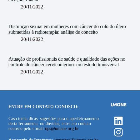
20/11/2022
Disfunção sexual em mulheres com câncer do colo do útero
submetidas à radioterapia: análise de conceito
20/11/2022
Atuação de profissionais de saúde e qualidade das ações no
controle de câncer cervicouterino: um estudo transversal
20/11/2022
ENTRE EM CONTATO CONOSCO:
Linke
Caso tenha dicas, sugestões para o aperfeiçoamento
desta ferramenta, ou dúvidas, entre em contato
Insta
conosco pelo e-mail
ops@umane.org.br