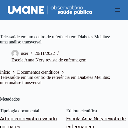
P
u
l
a
r
p
a
Telessaúde em um centro de referência em Diabetes Mellitus:
r
uma análise transversal
a
o
user
20/11/2022
c
Escola Anna Nery revista de enfermagem
o
n
t
Início
Documentos científicos
e
Telessaúde em um centro de referência em Diabetes Mellitus:
ú
uma análise transversal
d
o
Metadados
Tipologia documental
Editora científica
Artigo em revista revisado
Escola Anna Nery revista de
por pares
enfermagem