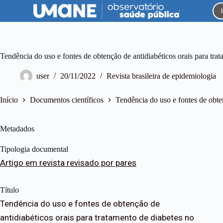
P
u
l
a
r
p
Tendência do uso e fontes de obtenção de antidiabéticos orais para trat
a
r
user
20/11/2022
Revista brasileira de epidemiologia
a
o
c
Início
Documentos científicos
Tendência do uso e fontes de obten
o
n
t
Metadados
e
ú
Tipologia documental
d
o
Artigo em revista revisado por pares
Título
Tendência do uso e fontes de obtenção de
antidiabéticos orais para tratamento de diabetes no