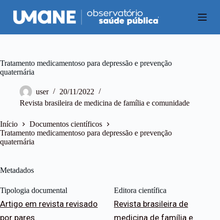
P
u
l
a
r
p
a
Tratamento medicamentoso para depressão e prevenção
r
quaternária
a
o
user
20/11/2022
c
Revista brasileira de medicina de família e comunidade
o
n
t
Início
Documentos científicos
e
Tratamento medicamentoso para depressão e prevenção
ú
quaternária
d
o
Metadados
Tipologia documental
Editora científica
Artigo em revista revisado
Revista brasileira de
por pares
medicina de família e