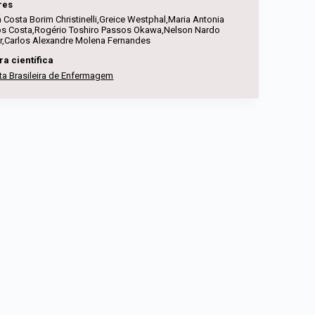
res
 Costa Borim Christinelli,Greice Westphal,Maria Antonia
s Costa,Rogério Toshiro Passos Okawa,Nelson Nardo
r,Carlos Alexandre Molena Fernandes
ra científica
ta Brasileira de Enfermagem