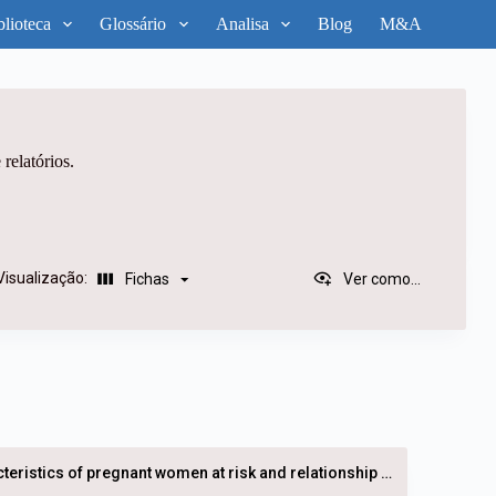
blioteca
Glossário
Analisa
Blog
M&A
 relatórios.
Visualização:
Fichas
Ver como...
Characteristics of pregnant women at risk and relationship with type of delivery and complications