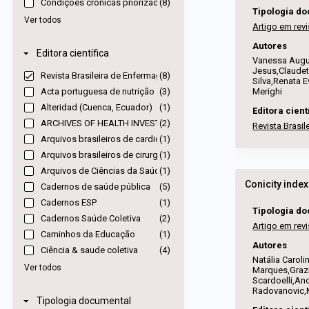
Condições crônicas priorizadas
(8)
r
u
Tipologia d
d
l
Ver todos
Artigo em revi
e
t
n
a
Autores
Editora científica
a
d
Vanessa Augus
ç
Jesus,Claudet
o
Revista Brasileira de Enfermagem
(8)
Silva,Renata 
ã
s
Acta portuguesa de nutrição
(3)
Merighi
o
d
Alteridad (Cuenca, Ecuador)
(1)
e
a
Editora cient
v
ARCHIVES OF HEALTH INVESTIGATION
(2)
l
Revista Brasi
i
i
Arquivos brasileiros de cardiologia
(1)
s
s
Arquivos brasileiros de cirurgia digestiva : ABCD
(1)
u
t
Arquivos de Ciências da Saúde da UNIPAR
(1)
a
a
Cadernos de saúde pública
(5)
l
d
i
Cadernos ESP
(1)
e
Tipologia d
z
i
Cadernos Saúde Coletiva
(2)
Artigo em revi
a
t
Caminhos da Educação
(1)
ç
e
Autores
Ciência & saude coletiva
(4)
ã
n
Natália Caroli
o
Ver todos
s
Marques,Grazie
Scardoelli,An
Radovanovic,M
Tipologia documental