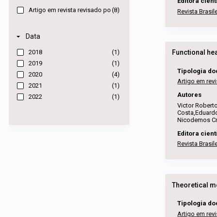
Editora cient
Artigo em revista revisado por pares
(8)
Revista Brasi
Data
2018
(1)
2019
(1)
Tipologia d
2020
(4)
Artigo em revi
2021
(1)
Autores
2022
(1)
Victor Robert
Costa,Eduardo
Nicodemos Cr
Editora cient
Revista Brasi
Theoretical mo
Tipologia d
Artigo em revi