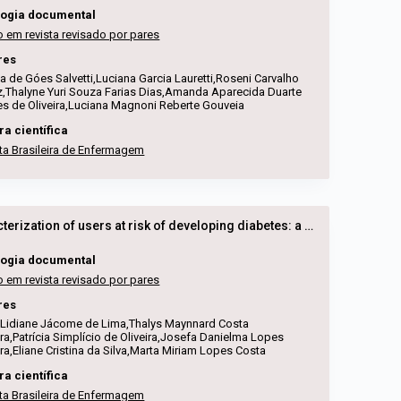
logia documental
o em revista revisado por pares
res
a de Góes Salvetti,Luciana Garcia Lauretti,Roseni Carvalho
,Thalyne Yuri Souza Farias Dias,Amanda Aparecida Duarte
 de Oliveira,Luciana Magnoni Reberte Gouveia
ra científica
ta Brasileira de Enfermagem
Characterization of users at risk of developing diabetes: a cross-sectional study
logia documental
o em revista revisado por pares
res
 Lidiane Jácome de Lima,Thalys Maynnard Costa
ira,Patrícia Simplício de Oliveira,Josefa Danielma Lopes
ira,Eliane Cristina da Silva,Marta Miriam Lopes Costa
ra científica
ta Brasileira de Enfermagem