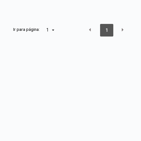
Ir para página:
1
1