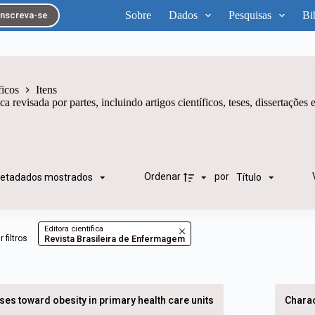
Sobre
Dados
Pesquisas
Bi
Inscreva-se
ficos
Itens
 revisada por partes, incluindo artigos científicos, teses, dissertações e
Ordenar
por
etadados mostrados
Título
Editora científica
 filtros
Revista Brasileira de Enfermagem
ses toward obesity in primary health care units