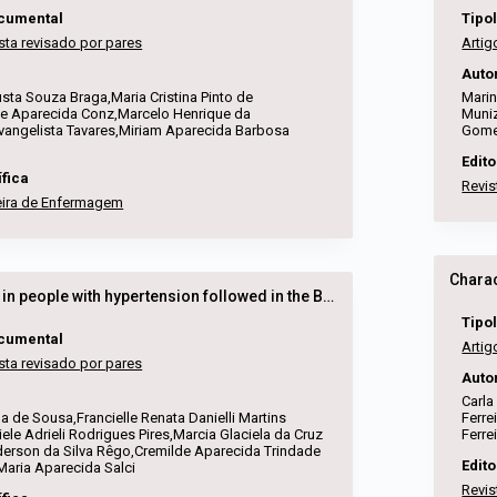
ocumental
Tipo
sta revisado por pares
Artig
Auto
ta Souza Braga,Maria Cristina Pinto de
Marin
e Aparecida Conz,Marcelo Henrique da
Muniz
Evangelista Tavares,Miriam Aparecida Barbosa
Gomes
Edito
ífica
Revis
leira de Enfermagem
Conicity index in people with hypertension followed in the Brazil's Family Health Strategy
Tipo
ocumental
Artig
sta revisado por pares
Auto
Carla
na de Sousa,Francielle Renata Danielli Martins
Ferre
le Adrieli Rodrigues Pires,Marcia Glaciela da Cruz
Ferre
derson da Silva Rêgo,Cremilde Aparecida Trindade
Edito
aria Aparecida Salci
Revis