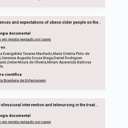
Experiences and expectations of obese older people on the care received in the primary health care network
logia documental
o em revista revisado por pares
res
a Evangelista Tavares Machado,Maria Cristina Pinto de
s,Vanessa Augusta Souza Braga,Daniel Rodrigues
do,Deíse Moura de Oliveira,Miriam Aparecida Barbosa
hi
ra científica
ta Brasileira de Enfermagem
Multiprofessional intervention and telenursing in the treatment of obese people in the COVID-19 pandemic: a pragmatic clinical trial
logia documental
o em revista revisado por pares