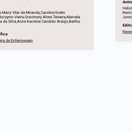
Auto
Heloá
 Mariz Vilar de Miranda,Caroline Evelin
Ramo
uczynic Vieira,Gracimary Alves Teixeira,Marcela
Junio
ra da Silva,Anne Karoline Candido Araújo,Bertha
Edito
Revis
ífica
leira de Enfermagem