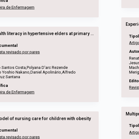
ífica
leira de Enfermagem
Functional health literacy in hypertensive elders at primary health care
Tipo
Artig
ocumental
Auto
sta revisado por pares
Renat
Jesu
o Santos Costa,Polyana D'arc Rezende
Macha
 Yoshio Nakano,Daniel Apolinário,Alfredo
Merig
uz Santana
Edito
ífica
Revis
leira de Enfermagem
del of nursing care for children with obesity
Tipo
ocumental
Artig
sta revisado por pares