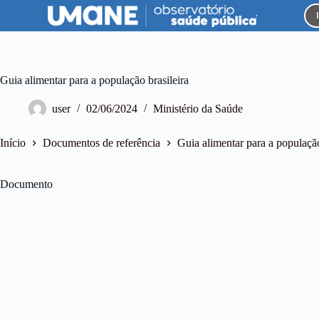
P
u
l
a
r
p
Guia alimentar para a população brasileira
a
r
user
02/06/2024
Ministério da Saúde
a
o
c
Início
Documentos de referência
Guia alimentar para a população
o
n
t
Documento
e
ú
d
o