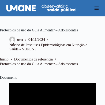
P
u
l
a
r
p
a
Protocolos de uso do Guia Alimentar – Adolescentes
r
a
user
04/11/2024
o
Núcleo de Pesquisas Epidemiológicas em Nutrição e
c
Saúde - NUPENS
o
n
t
Início
Documentos de referência
e
Protocolos de uso do Guia Alimentar – Adolescentes
ú
d
o
Documento