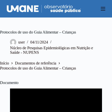
P
u
l
a
r
p
a
Protocolos de uso do Guia Alimentar – Crianças
r
a
user
04/11/2024
o
Núcleo de Pesquisas Epidemiológicas em Nutrição e
c
Saúde - NUPENS
o
n
t
Início
Documentos de referência
e
Protocolos de uso do Guia Alimentar – Crianças
ú
d
o
Documento