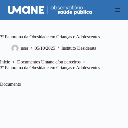
P
u
l
a
r
p
a
3º Panorama da Obesidade em Crianças e Adolescentes
r
a
user
05/10/2025
Instituto Desiderata
o
c
o
Início
Documentos Umane e/ou parceiros
n
3º Panorama da Obesidade em Crianças e Adolescentes
t
e
ú
Documento
d
o